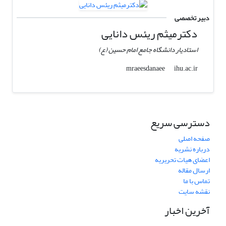
دبیر تخصصی
دکترمیثم ریئس دانایی
استادیار دانشگاه جامع امام حسین (ع)
ihu.ac.ir
mraeesdanaee
دسترسی سریع
صفحه اصلی
درباره نشریه
اعضای هیات تحریریه
ارسال مقاله
تماس با ما
نقشه سایت
آخرین اخبار