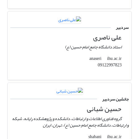
سردبیر
علی ناصری
استاد دانشگاه جامع امام حسین (ع)
ihu.ac.ir
anaseri
09122997823
جانشین سردبیر
حسین شبانی
گروه فناوری اطلاعات و ارتباطات، دانشکده و پژوهشکده رایانه، شبکه
و ارتباطات، دانشگاه جامع امام حسین (ع)، تهران، ایران
ihu.ac.ir
shabani