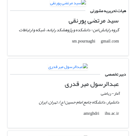
هیات تحریریه مشورتی
سید مرتضی پورنقی
گروه رایانش امن- دانشکده و پژوهشکد رایانه، شبکه و ارتباطات
gmail.com
sm.pournaghi
دبیر تخصصی
عبدالرسول میر قدری
آمار- ریاضی
دانشیار، دانشگاه جامع امام حسین (ع)، تهران، ایران
ihu.ac.ir
amrghdri