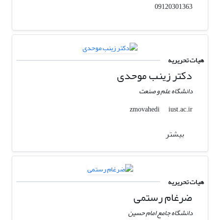
09120301363
هیات تحریریه
دکتر زینب موحدی
دانشگاه علم و صنعت
iust.ac.ir
zmovahedi
بیشتر
هیات تحریریه
ضرغام رستمی
دانشگاه جامع امام حسین