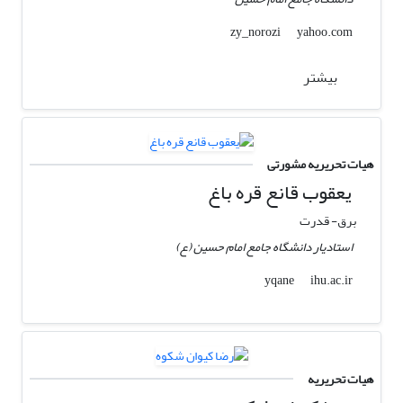
yahoo.com
zy_norozi
بیشتر
هیات تحریریه مشورتی
یعقوب قانع قره باغ
برق- قدرت
استادیار دانشگاه جامع امام حسین (ع)
ihu.ac.ir
yqane
هیات تحریریه