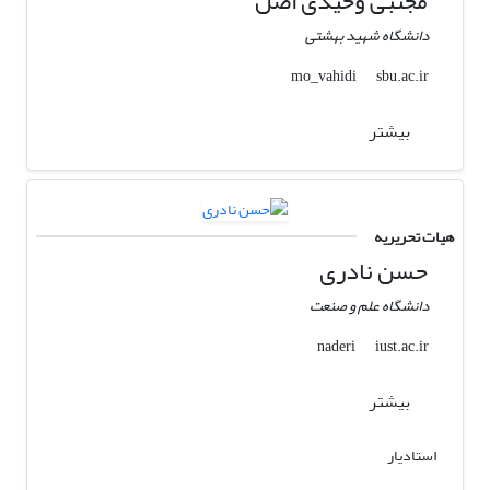
مجتبی وحیدی اصل
دانشگاه شهید بهشتی
sbu.ac.ir
mo_vahidi
بیشتر
هیات تحریریه
حسن نادری
دانشگاه علم و صنعت
iust.ac.ir
naderi
بیشتر
استادیار